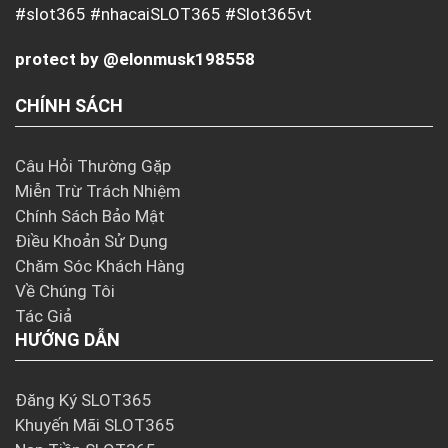
#slot365 #nhacaiSLOT365 #Slot365vt
protect by @elonmusk198558
CHÍNH SÁCH
Câu Hỏi Thường Gặp
Miễn Trừ Trách Nhiệm
Chính Sách Bảo Mật
Điều Khoản Sử Dụng
Chăm Sóc Khách Hàng
Về Chúng Tôi
Tác Giả
HƯỚNG DẪN
Đăng Ký SLOT365
Khuyến Mãi SLOT365