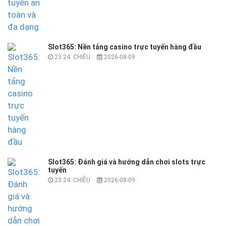
Slot365: Nền tảng casino trực tuyến hàng đầu
23:24: CHIỀU
2026-08-09
Slot365: Đánh giá và hướng dẫn chơi slots trực
tuyến
23:24: CHIỀU
2026-08-09