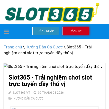
TOGGLE
ĐĂNG NHẬP
ĐĂNG KÝ
NAVIGATION
Trang chủ
\
Hướng Dẫn Cá Cược
\ Slot365 - Trải
nghiệm chơi slot trực tuyến đầy thú vị
Slot365 - Trải nghiệm chơi slot
trực tuyến đầy thú vị
SLOT365 VT
09 THÁNG 08 2026
HƯỚNG DẪN CÁ CƯỢC