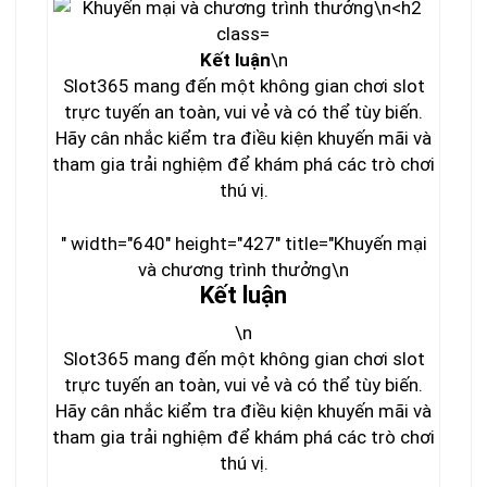
Kết luận
\n
Slot365 mang đến một không gian chơi slot
trực tuyến an toàn, vui vẻ và có thể tùy biến.
Hãy cân nhắc kiểm tra điều kiện khuyến mãi và
tham gia trải nghiệm để khám phá các trò chơi
thú vị.
" width="640" height="427" title="Khuyến mại
và chương trình thưởng\n
Kết luận
\n
Slot365 mang đến một không gian chơi slot
trực tuyến an toàn, vui vẻ và có thể tùy biến.
Hãy cân nhắc kiểm tra điều kiện khuyến mãi và
tham gia trải nghiệm để khám phá các trò chơi
thú vị.