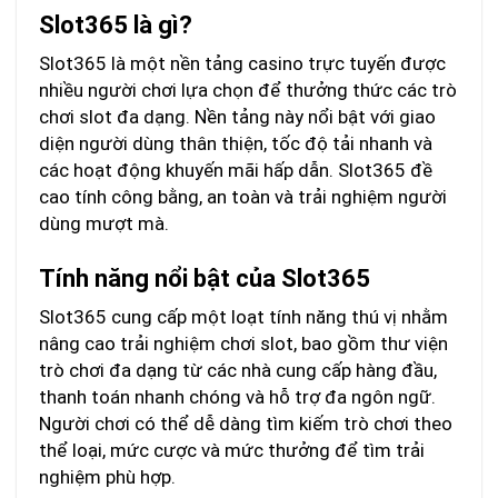
Slot365 là gì?
Slot365 là một nền tảng casino trực tuyến được
nhiều người chơi lựa chọn để thưởng thức các trò
chơi slot đa dạng. Nền tảng này nổi bật với giao
diện người dùng thân thiện, tốc độ tải nhanh và
các hoạt động khuyến mãi hấp dẫn. Slot365 đề
cao tính công bằng, an toàn và trải nghiệm người
dùng mượt mà.
Tính năng nổi bật của Slot365
Slot365 cung cấp một loạt tính năng thú vị nhằm
nâng cao trải nghiệm chơi slot, bao gồm thư viện
trò chơi đa dạng từ các nhà cung cấp hàng đầu,
thanh toán nhanh chóng và hỗ trợ đa ngôn ngữ.
Người chơi có thể dễ dàng tìm kiếm trò chơi theo
thể loại, mức cược và mức thưởng để tìm trải
nghiệm phù hợp.