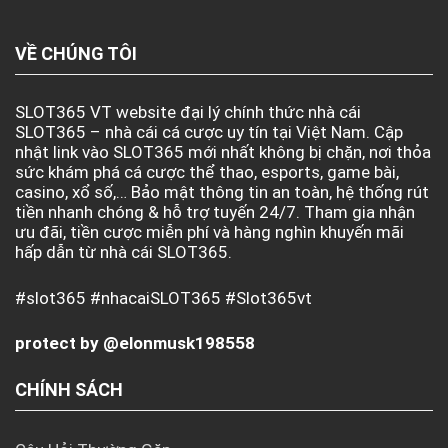
VỀ CHÚNG TÔI
SLOT365 VT website đại lý chính thức nhà cái
SLOT365 – nhà cái cá cược uy tín tại Việt Nam. Cập
nhật link vào SLOT365 mới nhất không bị chặn, nơi thỏa
sức khám phá cá cược thể thao, esports, game bài,
casino, xổ số,… Bảo mật thông tin an toàn, hệ thống rút
tiền nhanh chóng & hỗ trợ tuyến 24/7. Tham gia nhận
ưu đãi, tiền cược miễn phí và hàng nghìn khuyến mãi
hấp dẫn từ nhà cái SLOT365.
#slot365 #nhacaiSLOT365 #Slot365vt
protect by @elonmusk198558
CHÍNH SÁCH