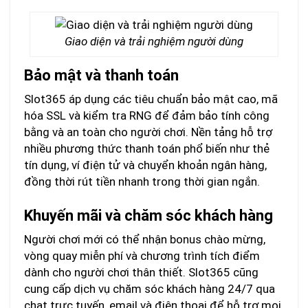
Giao diện và trải nghiệm người dùng
Bảo mật và thanh toán
Slot365 áp dụng các tiêu chuẩn bảo mật cao, mã
hóa SSL và kiểm tra RNG để đảm bảo tính công
bằng và an toàn cho người chơi. Nền tảng hỗ trợ
nhiều phương thức thanh toán phổ biến như thẻ
tín dụng, ví điện tử và chuyển khoản ngân hàng,
đồng thời rút tiền nhanh trong thời gian ngắn.
Khuyến mãi và chăm sóc khách hàng
Người chơi mới có thể nhận bonus chào mừng,
vòng quay miễn phí và chương trình tích điểm
dành cho người chơi thân thiết. Slot365 cũng
cung cấp dịch vụ chăm sóc khách hàng 24/7 qua
chat trực tuyến, email và điện thoại để hỗ trợ mọi