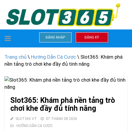
TOGGLE
ĐĂNG NHẬP
ĐĂNG KÝ
NAVIGATION
Trang chủ
\
Hướng Dẫn Cá Cược
\ Slot365: Khám phá
nền tảng trò chơi khe đầy đủ tính năng
Slot365: Khám phá nền tảng trò
chơi khe đầy đủ tính năng
SLOT365 VT
07 THÁNG 08 2026
HƯỚNG DẪN CÁ CƯỢC