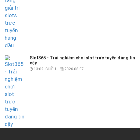
Slot365 - Trải nghiệm chơi slot trực tuyến đáng tin
cậy
13:02: CHIỀU
2026-08-07