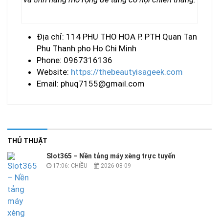
Địa chỉ: 114 PHU THO HOA P. PTH Quan Tan
Phu Thanh pho Ho Chi Minh
Phone: 0967316136
Website:
https://thebeautyisageek.com
Email:
phuq7155@gmail.com
THỦ THUẬT
Slot365 – Nền tảng máy xèng trực tuyến
17:06: CHIỀU
2026-08-09