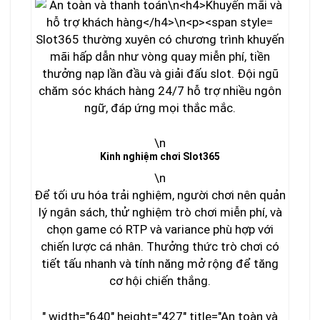
Slot365 thường xuyên có chương trình khuyến
mãi hấp dẫn như vòng quay miễn phí, tiền
thưởng nạp lần đầu và giải đấu slot. Đội ngũ
chăm sóc khách hàng 24/7 hỗ trợ nhiều ngôn
ngữ, đáp ứng mọi thắc mắc.
\n
Kinh nghiệm chơi Slot365
\n
Để tối ưu hóa trải nghiệm, người chơi nên quản
lý ngân sách, thử nghiệm trò chơi miễn phí, và
chọn game có RTP và variance phù hợp với
chiến lược cá nhân. Thưởng thức trò chơi có
tiết tấu nhanh và tính năng mở rộng để tăng
cơ hội chiến thắng.
" width="640" height="427" title="An toàn và